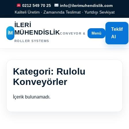
0212 549 70 25
info@ilerimuhendislik.com
Kaliteli Üretim · Zamanında Teslimat · Yurtdışı Sevkiyat
İLERİ
Teklif
MÜHENDİSLİK
İM
Menü
CONVEYOR &
Al
ROLLER SYSTEMS
Kategori:
Rulolu
Konveyörler
İçerik bulunamadı.